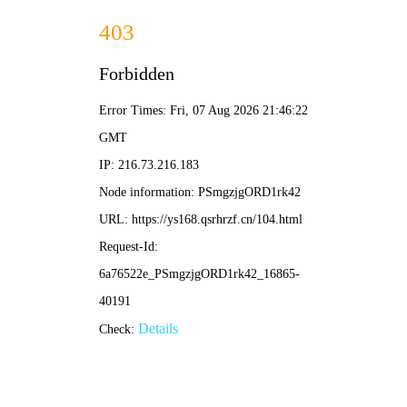
更新
更新
更新
更新
西瓜影院
🔍
电影
电视剧
综艺
动漫
星际西瓜
科幻巨制，宇宙冒险
立即观看
🍉 首页 /
西瓜片库
/ 热播推荐
‹
›
动作
喜剧
悬疑
爱情
科幻
古装
冒险
青春